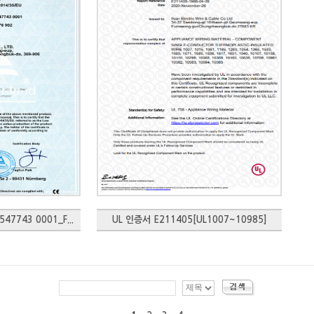
47743 0001_F...
UL 인증서 E211405[UL1007~10985]