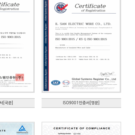
증서[국문]
ISO9001인증서[영문]