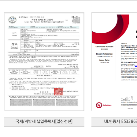
국세/지방세 납입증명서[일산전선]
UL인증서 E533863