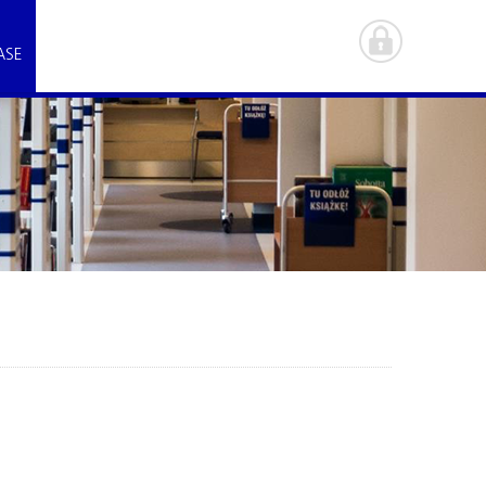
ASE
.