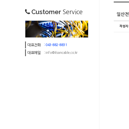
Customer
Service
대표전화
: 043-882-8831
대표메일
: info@ilsancable.co.kr