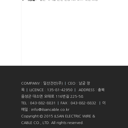
COMPANY : 일산전선(주)
|
CEO : 남궁 장
옥
|
LICENCE : 135-81-42950
|
ADDRESS : 충북
음성군 대소면 오태로 116번길 225-58
TEL : 043-882-8831
|
FAX : 043-882-8832
|
이
메일 : info@ilsancable.co.kr
Copyright © 2015 ILSAN ELECTRIC WIRE &
CABLE CO., LTD. All rights reserved.