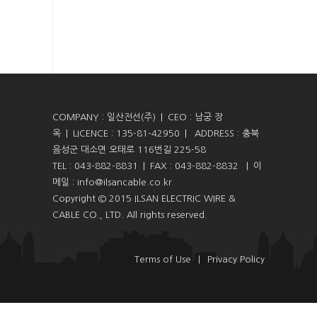
COMPANY : 일산전선(주)
|
CEO : 남궁 장
옥
|
LICENCE : 135-81-42950
|
ADDRESS : 충북
음성군 대소면 오태로 116번길 225-58
TEL : 043-882-8831
|
FAX : 043-882-8832
|
이
메일 : info@ilsancable.co.kr
Copyright © 2015 ILSAN ELECTRIC WIRE &
CABLE CO., LTD. All rights reserved.
Terms of Use
|
Privacy Policy